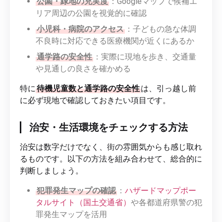
公園・緑地の充実度
：Googleマップで候補エ
リア周辺の公園を視覚的に確認
小児科・病院のアクセス
：子どもの急な体調
不良時に対応できる医療機関が近くにあるか
通学路の安全性
：実際に現地を歩き、交通量
や見通しの良さを確かめる
特に
待機児童数と通学路の安全性
は、引っ越し前
に必ず現地で確認しておきたい項目です。
治安・生活環境をチェックする方法
治安は数字だけでなく、街の雰囲気からも感じ取れ
るものです。以下の方法を組み合わせて、総合的に
判断しましょう。
犯罪発生マップの確認
：
ハザードマップポー
タルサイト（国土交通省）
や各都道府県警の犯
罪発生マップを活用