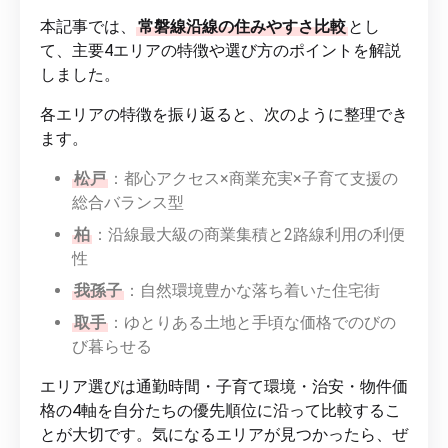
本記事では、
常磐線沿線の住みやすさ比較
とし
て、主要4エリアの特徴や選び方のポイントを解説
しました。
各エリアの特徴を振り返ると、次のように整理でき
ます。
松戸
：都心アクセス×商業充実×子育て支援の
総合バランス型
柏
：沿線最大級の商業集積と2路線利用の利便
性
我孫子
：自然環境豊かな落ち着いた住宅街
取手
：ゆとりある土地と手頃な価格でのびの
び暮らせる
エリア選びは通勤時間・子育て環境・治安・物件価
格の4軸を自分たちの優先順位に沿って比較するこ
とが大切です。気になるエリアが見つかったら、ぜ