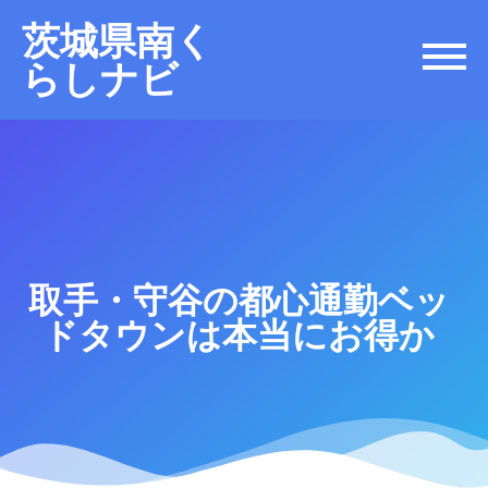
茨城県南く
らしナビ
取手・守谷の都心通勤ベッ
ドタウンは本当にお得か