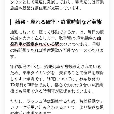
タウンとして急速に発展しており、駅周辺には商業
施設や新築分譲住宅が充実しています。
始発・座れる確率・終電時刻など実態
通勤において「座って移動できるか」は、毎日の疲
労感を大きく左右します。取手駅はJR常磐線の
始
発列車が設定されている駅
のひとつであり、早朝
の時間帯であれば着席通勤が可能なケースがありま
す。
守谷駅発のTXも、始発列車が複数設定されている
ため、乗車タイミングを工夫することで座席を確保
しやすい環境です。終電については、秋葉原発の
TX最終が0時台であり、都心でのお付き合いや残業
後でも帰宅できる時間帯が確保されています。
ただし、ラッシュ時は混雑するため、時差通勤やテ
レワーク活用と組み合わせることで、より快適な通
勤生活が実現できます。