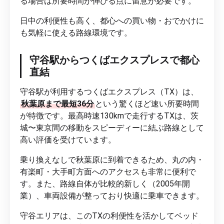
る場合は所要時間が伸びる点に留意が必要です。
日中の利便性も高く、都心への買い物・おでかけに
も気軽に使える路線環境です。
守谷駅からつくばエクスプレスで都心
直結
守谷駅が利用するつくばエクスプレス（TX）は、
秋葉原まで最短36分
という驚くほど速い所要時間
が特徴です。最高時速130kmで走行するTXは、茨
城〜東京間の移動をスピーディーに結ぶ路線として
高い評価を受けています。
乗り換えなしで秋葉原に到着できるため、丸の内・
有楽町・大手町方面へのアクセスも非常に便利で
す。また、路線自体が比較的新しく（2005年開
業）、車両設備が整っており快適に乗車できます。
守谷エリアは、このTXの利便性を活かしてベッド